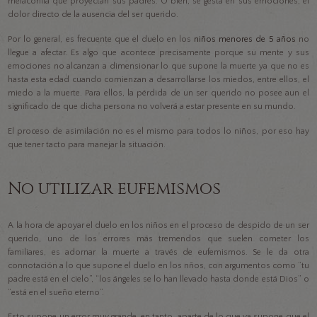
melaconlía que proyectan sus padres. O bien, se gesta en sus emociones, el
dolor directo de la ausencia del ser querido.
Por lo general, es frecuente que el duelo en los
niños menores de 5 años
no
llegue a afectar. Es algo que acontece precisamente porque su mente y sus
emociones no alcanzan a dimensionar lo que supone la muerte ya que no es
hasta esta edad cuando comienzan a desarrollarse los miedos, entre ellos, el
miedo a la muerte. Para ellos, la pérdida de un ser querido no posee aun el
significado de que dicha persona no volverá a estar presente en su mundo.
El proceso de asimilación no es el mismo para todos lo niños, por eso hay
que tener tacto para manejar la situación.
No utilizar eufemismos
A la hora de apoyar el duelo en los niños en el proceso de despido de un ser
querido, uno de los errores más tremendos que suelen cometer los
familiares, es adornar la muerte a través de eufemismos. Se le da otra
connotación a lo que supone el duelo en los nños, con argumentos como “tu
padre está en el cielo”, “los ángeles se lo han llevado hasta donde está Dios” o
“está en el sueño eterno”.
Esto supone un error muy grande, en tanto, aparte de lo que ya supone que el