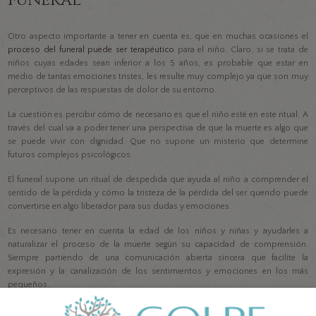
Otro aspecto importante a tener en cuenta es, que en muchas ocasiones el
proceso del funeral puede ser terapéutico
para el niño. Claro, si se trata de
niños cuyas edades sean inferior a los 5 años, es probable que estar en
medio de tantas emociones tristes, les resulte muy complejo ya que son muy
perceptivos de las respuestas de dolor de su entorno.
La cuestión es percibir cómo de necesario es que el niño esté en este ritual. A
través del cual va a poder tener una perspectiva de que la muerte es algo que
se puede vivir con dignidad. Que no supone un misterio que determine
futuros complejos psicológicos.
El funeral supone un ritual de despedida que ayuda al niño a comprender el
sentido de la pérdida y cómo la tristeza de la pérdida del ser querido puede
convertirse en algo liberador para sus dudas y emociones.
Es necesario tener en cuenta la edad de los niños y niñas y ayudarles a
naturalizar el proceso de la muerte según su capacidad de comprensión.
Siempre partiendo de una comunicación abierta sincera que facilite la
expresión y la canalización de los sentimientos y emociones en los más
pequeños.