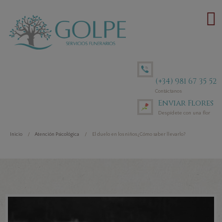
(+34) 981 67 35 52
Contáctanos
Enviar Flores
Despídete con una flor
Inicio
Atención Psicológica
El duelo en los niños ¿Cómo saber llevarlo?