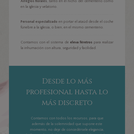
Arreglos florales
, tanto en el nicho del cementerio como
en la iglesia y velatorio.
Personal especializado
en portar el ataúd desde el coche
fúnebre a la iglesia, o bien, en el mismo cementerio.
Contamos con el sistema de
eleva féretros
para realizar
la inhumación con altura, seguridad y facilidad.
Desde lo más
profesional hasta lo
más discreto
Contamos con todos los recursos, para que
además de la solemnidad que supone este
momento, no deje de concedérsele elegancia,