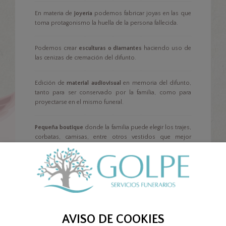
En materia de
joyería
podemos fabricar joyas en las que
toma protagonismo la huella de la persona fallecida.
Podemos crear
esculturas o diamantes
haciendo uso de
las cenizas de cremación del difunto.
Edición de
material audiovisual
en memoria del difunto,
tanto para ser conservado por la familia, como para
proyectarse en el mismo funeral.
Pequeña boutique
donde la familia puede elegir los trajes,
corbatas, camisas, entre otros vestidos que mejor
presentación puedan darle al difunto.
AVISO DE COOKIES